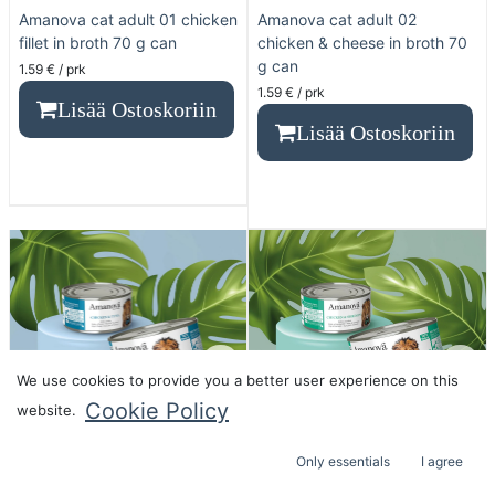
Amanova cat adult 01 chicken
Amanova cat adult 02
fillet in broth 70 g can
chicken & cheese in broth 70
g can
1.59
€
/ prk
1.59
€
/ prk
Lisää Ostoskoriin
Lisää Ostoskoriin
We use cookies to provide you a better user experience on this
Cookie Policy
website.
Only essentials
I agree