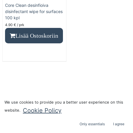
Core Clean desinfioiva
disinfectant wipe for surfaces
100 kpl
4.90
€
/ prk
Lisää Ostoskoriin
We use cookies to provide you a better user experience on this
Asiakaspalvelu
Cookie Policy
website.
Liity laumaamme
Only essentials
I agree
info@kaikenkarvaiset.com