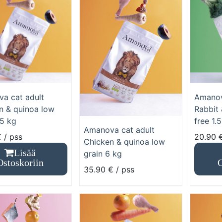
a cat adult
Amanov
n & quinoa low
Rabbit 
,5 kg
free 1.
Amanova cat adult
€
/ pss
20.90
Chicken & quinoa low
Lisää
grain 6 kg
Ostoskoriin
O
35.90
€
/ pss