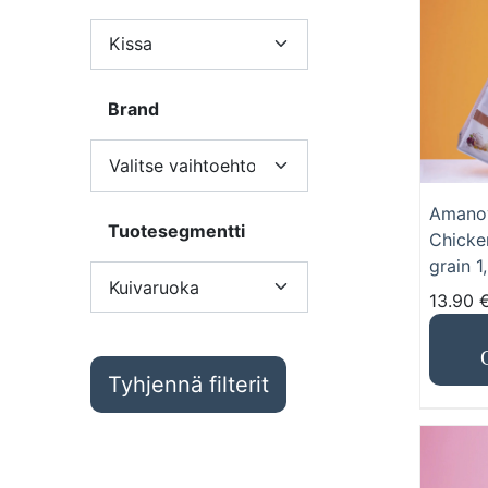
Brand
Amanov
Tuotesegmentti
Chicke
grain 1
13.90
Tyhjennä filterit