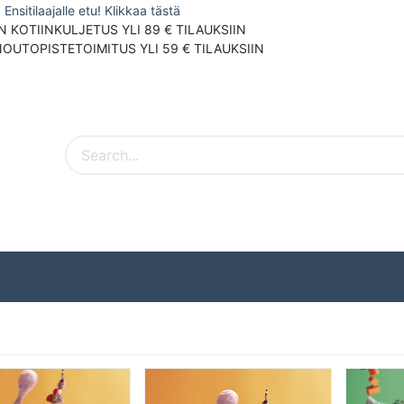
Ensitilaajalle etu! Klikkaa tästä
N KOTIINKULJETUS YLI 89 € TILAUKSIIN
NOUTOPISTETOIMITUS YLI 59 € TILAUKSIIN
Pieneläimet
Ulkolinnut
Tuotemerki