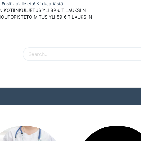
Ensitilaajalle etu! Klikkaa tästä
N KOTIINKULJETUS YLI 89 € TILAUKSIIN
NOUTOPISTETOIMITUS YLI 59 € TILAUKSIIN
Pieneläimet
Ulkolinnut
Tuotemerki