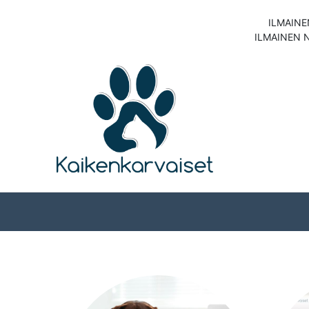
ILMAINE
ILMAINEN 
Koirat
Kissat