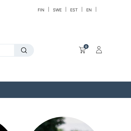
|
|
|
|
FIN
SWE
EST
EN
0
t
Löytökori