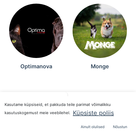
Optimanova
Monge
Filters
Sort By
Kasutame küpsiseid, et pakkuda teile parimat võimalikku
Küpsiste poliis
kasutuskogemust meie veebilehel.
Ainult olulised
Nõustun