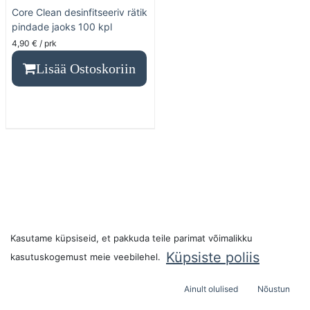
Core Clean desinfitseeriv rätik
pindade jaoks 100 kpl
4,90
€
/ prk
Lisää Ostoskoriin
Asiakaspalvelu
Kasutame küpsiseid, et pakkuda teile parimat võimalikku
Küpsiste poliis
kasutuskogemust meie veebilehel.
Liity laumaamme
Ainult olulised
Nõustun
info@kaikenkarvaiset.com
0444758080