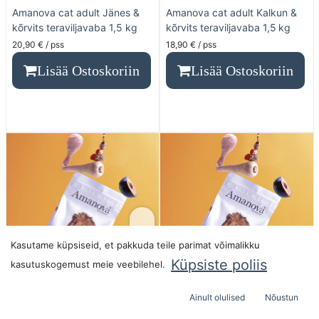
Amanova cat adult Jänes &
Amanova cat adult Kalkun &
kõrvits teraviljavaba 1,5 kg
kõrvits teraviljavaba 1,5 kg
20,90
€
/ pss
18,90
€
/ pss
Lisää Ostoskoriin
Lisää Ostoskoriin
Kasutame küpsiseid, et pakkuda teile parimat võimalikku
Küpsiste poliis
kasutuskogemust meie veebilehel.
Ainult olulised
Nõustun
Amanova cat adult Kana ja
Amanova cat adult Kana ja