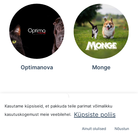
Optimanova
Monge
Filters
Sort By
Kasutame küpsiseid, et pakkuda teile parimat võimalikku
Küpsiste poliis
kasutuskogemust meie veebilehel.
Ainult olulised
Nõustun