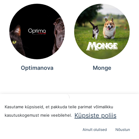
Optimanova
Monge
Filters
Sort By
Kasutame küpsiseid, et pakkuda teile parimat võimalikku
Küpsiste poliis
kasutuskogemust meie veebilehel.
Ainult olulised
Nõustun