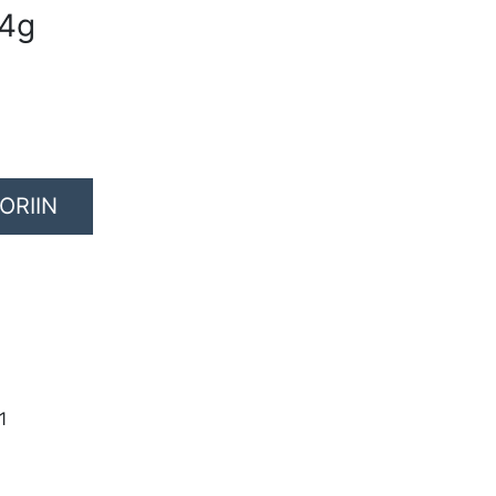
84g
ORIIN
1