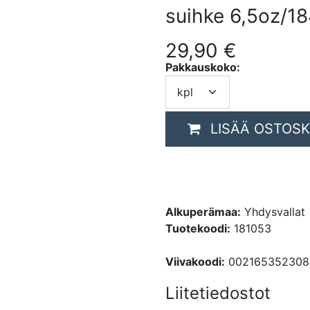
suihke 6,5oz/1
29,90
€
Pakkauskoko:
LISÄÄ OSTOSK
Alkuperämaa:
Yhdysvallat
Tuotekoodi:
181053
Viivakoodi:
002165352308
Liitetiedostot