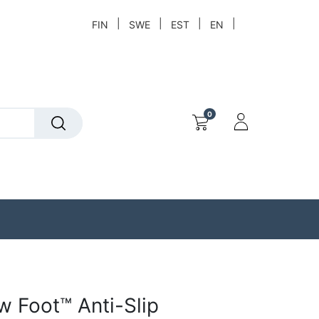
|
|
|
|
FIN
SWE
EST
EN
0
t
Löytökori
 Foot™ Anti-Slip