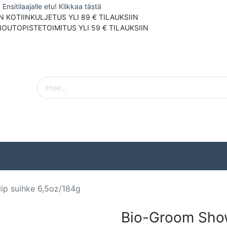
Ensitilaajalle etu! Klikkaa tästä
N KOTIINKULJETUS YLI 89 € TILAUKSIIN
NOUTOPISTETOIMITUS YLI 59 € TILAUKSIIN
Pieneläimet
Ulkolinnut
Tuotemerki
ip suihke 6,5oz/184g
Bio-Groom Show