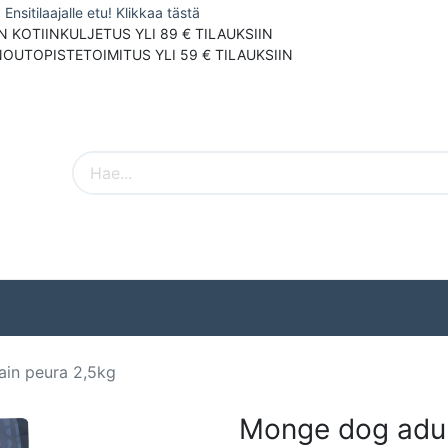
Ensitilaajalle etu! Klikkaa tästä
N KOTIINKULJETUS YLI 89 € TILAUKSIIN
NOUTOPISTETOIMITUS YLI 59 € TILAUKSIIN
Pieneläimet
Ulkolinnut
Tuotemerki
ain peura 2,5kg
Monge dog adul