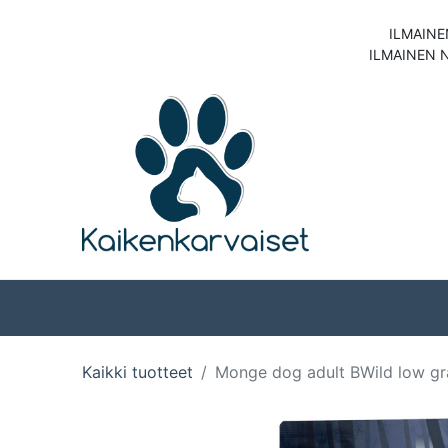
ILMAINE
ILMAINEN 
Koirat
Kissat
Kaikki tuotteet
Monge dog adult BWild low gr