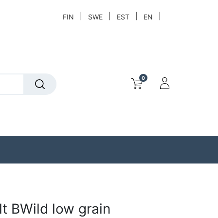
|
|
|
|
FIN
SWE
EST
EN
0
t
Löytökori
t BWild low grain