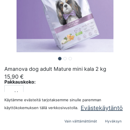
Amanova dog adult Mature mini kala 2 kg
15,90
€
Pakkauskoko:
Käytämme evästeitä tarjotaksemme sinulle paremman
LISÄÄ OSTOSKORIIN
Evästekäytäntö
käyttökokemuksen tällä verkkosivustolla.
Vain välttämättömät
Hyväksyn