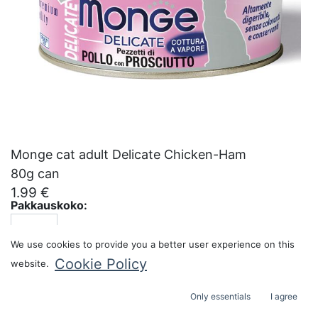
Monge cat adult Delicate Chicken-Ham
80g can
1.99
€
Pakkauskoko:
We use cookies to provide you a better user experience on this
Cookie Policy
website.
ADD TO CART
Only essentials
I agree