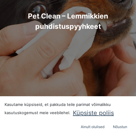
Pet Clean – Lemmikkien
puhdistuspyyhkeet
Kasutame küpsiseid, et pakkuda teile parimat võimalikku
Küpsiste poliis
kasutuskogemust meie veebilehel.
Ainult olulised
Nõustun