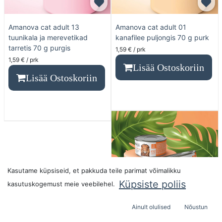
Amanova cat adult 13
Amanova cat adult 01
tuunikala ja merevetikad
kanafilee puljongis 70 g purk
tarretis 70 g purgis
1,59
€
/ prk
1,59
€
/ prk
Lisää Ostoskoriin
Lisää Ostoskoriin
Kasutame küpsiseid, et pakkuda teile parimat võimalikku
Küpsiste poliis
kasutuskogemust meie veebilehel.
Ainult olulised
Nõustun