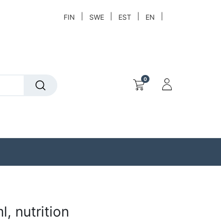
|
|
|
|
FIN
SWE
EST
EN
0
t
Löytökori
, nutrition