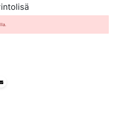
intolisä
lla.