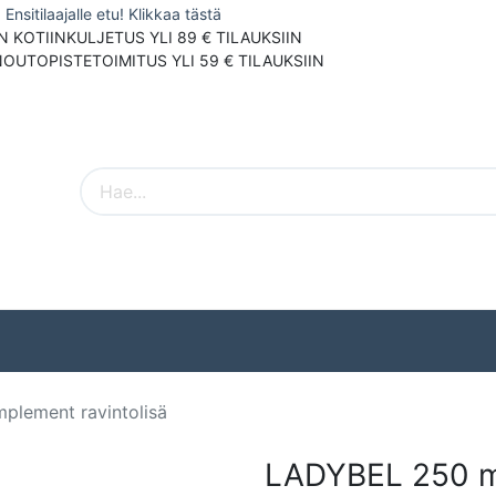
Ensitilaajalle etu! Klikkaa tästä
N KOTIINKULJETUS YLI 89 € TILAUKSIIN
NOUTOPISTETOIMITUS YLI 59 € TILAUKSIIN
Pieneläimet
Ulkolinnut
Tuotemerki
plement ravintolisä
LADYBEL 250 ml