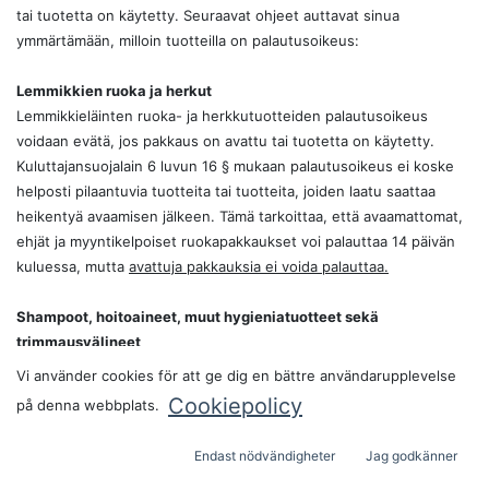
tai tuotetta on käytetty. Seuraavat ohjeet auttavat sinua
ymmärtämään, milloin tuotteilla on palautusoikeus:
Lemmikkien ruoka ja herkut
Lemmikkieläinten ruoka- ja herkkutuotteiden palautusoikeus
voidaan evätä, jos pakkaus on avattu tai tuotetta on käytetty.
Kuluttajansuojalain 6 luvun 16 § mukaan palautusoikeus ei koske
helposti pilaantuvia tuotteita tai tuotteita, joiden laatu saattaa
heikentyä avaamisen jälkeen. Tämä tarkoittaa, että avaamattomat,
ehjät ja myyntikelpoiset ruokapakkaukset voi palauttaa 14 päivän
kuluessa, mutta
avattuja pakkauksia ei voida palauttaa.
Shampoot, hoitoaineet, muut hygieniatuotteet sekä
trimmausvälineet
Koska hygieniatuotteemme, kuten shampoot, hoitoaineet ja muut
Vi använder cookies för att ge dig en bättre användarupplevelse
henkilökohtaiset hoitotuotteet,
eivät ole sinetöityjä, emme voi
Cookiepolicy
på denna webbplats.
tarjota niille vaihto- tai palautusoikeutta
. Kuluttajansuojalain 6
luvun 16 § mukaan palautusoikeus ei koske tuotteita, jotka eivät
Endast nödvändigheter
Jag godkänner
ole enää myyntikelpoisia avaamisen jälkeen. Emme voi taata, ettei