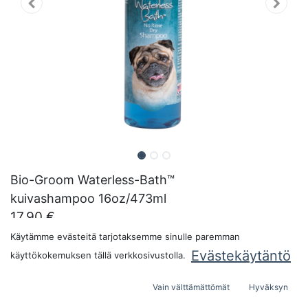
Bio-Groom Waterless-Bath™
kuivashampoo 16oz/473ml
17,90
€
Pakkauskoko:
Käytämme evästeitä tarjotaksemme sinulle paremman
Evästekäytäntö
käyttökokemuksen tällä verkkosivustolla.
Vain välttämättömät
Hyväksyn
LISÄÄ OSTOSKORIIN