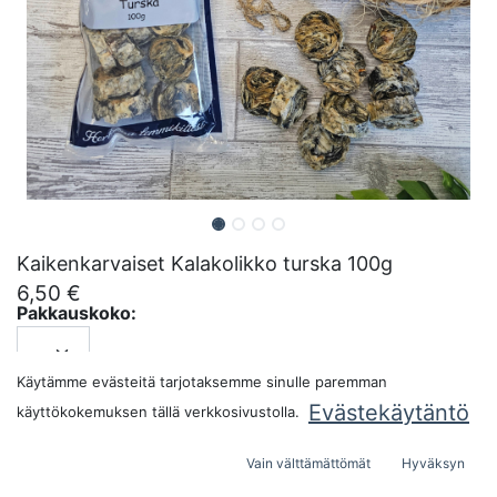
Kaikenkarvaiset Kalakolikko turska 100g
6,50
€
Pakkauskoko:
Käytämme evästeitä tarjotaksemme sinulle paremman
LISÄÄ OSTOSKORIIN
Evästekäytäntö
käyttökokemuksen tällä verkkosivustolla.
Vain välttämättömät
Hyväksyn