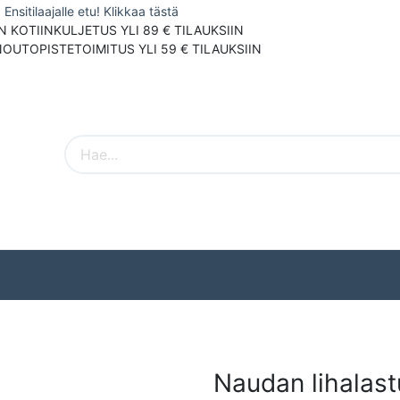
Ensitilaajalle etu! Klikkaa tästä
N KOTIINKULJETUS YLI 89 € TILAUKSIIN
NOUTOPISTETOIMITUS YLI 59 € TILAUKSIIN
Pieneläimet
Ulkolinnut
Tuotemerki
Naudan lihalas