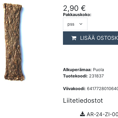
2,90
€
Pakkauskoko:
LISÄÄ OSTOSK
Alkuperämaa:
Puola
Tuotekoodi:
231837
Viivakoodi:
641772801064
Liitetiedostot
AR-24-ZI-0