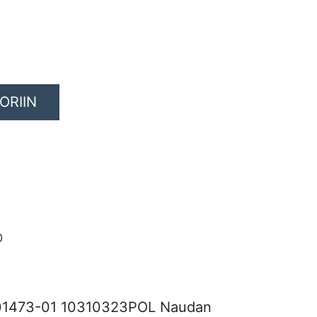
ORIIN
0
01473-01 10310323POL Naudan