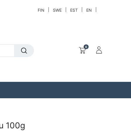
|
|
|
|
FIN
SWE
EST
EN
0
t
Löytökori
tu 100g