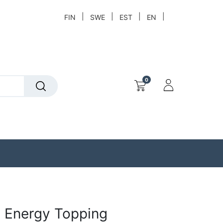
|
|
|
|
FIN
SWE
EST
EN
0
t
Löytökori
 Energy Topping