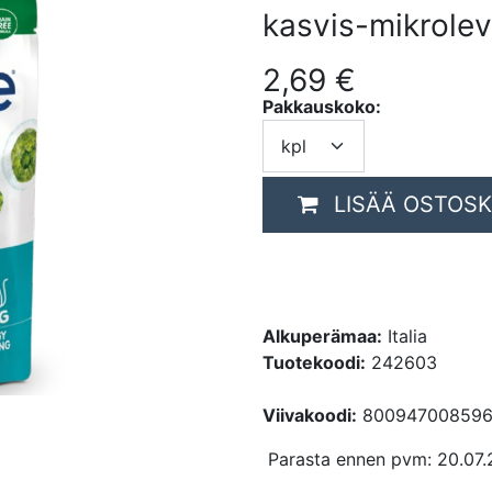
kasvis-mikrole
2,69
€
Pakkauskoko:
LISÄÄ OSTOSK
Alkuperämaa:
Italia
Tuotekoodi:
242603
Viivakoodi:
80094700859
Parasta ennen pvm: 20.07