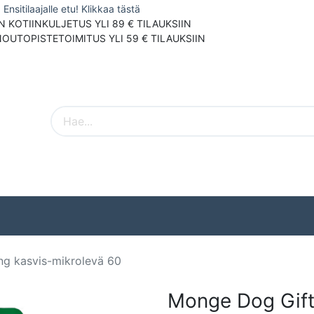
Ensitilaajalle etu! Klikkaa tästä
N KOTIINKULJETUS YLI 89 € TILAUKSIIN
NOUTOPISTETOIMITUS YLI 59 € TILAUKSIIN
Pieneläimet
Ulkolinnut
Tuotemerki
g kasvis-mikrolevä 60
Monge Dog Gift