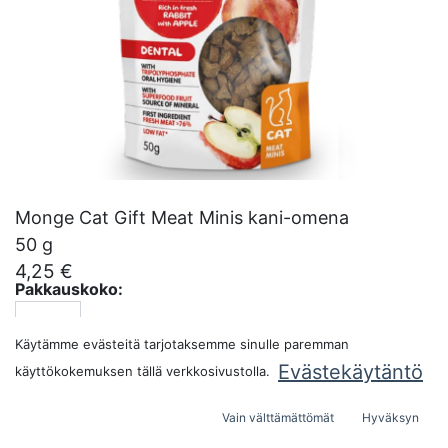
Monge Cat Gift Meat Minis kani-omena
50 g
4,25
€
Pakkauskoko:
Käytämme evästeitä tarjotaksemme sinulle paremman
Evästekäytäntö
käyttökokemuksen tällä verkkosivustolla.
Vain välttämättömät
Hyväksyn
Ilmoita