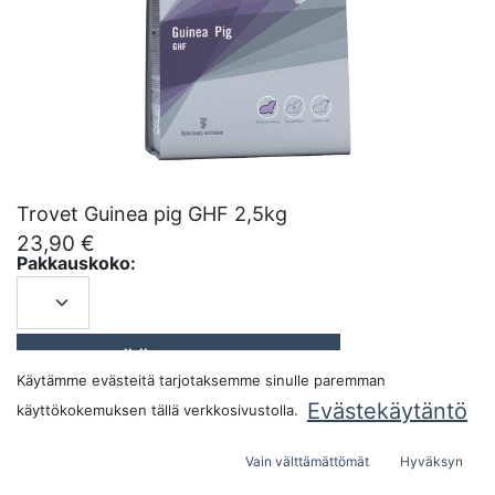
Trovet Guinea pig GHF 2,5kg
23,90
€
Pakkauskoko:
LISÄÄ OSTOSKORIIN
Käytämme evästeitä tarjotaksemme sinulle paremman
Evästekäytäntö
käyttökokemuksen tällä verkkosivustolla.
Vain välttämättömät
Hyväksyn
Alkuperämaa:
Alankomaat