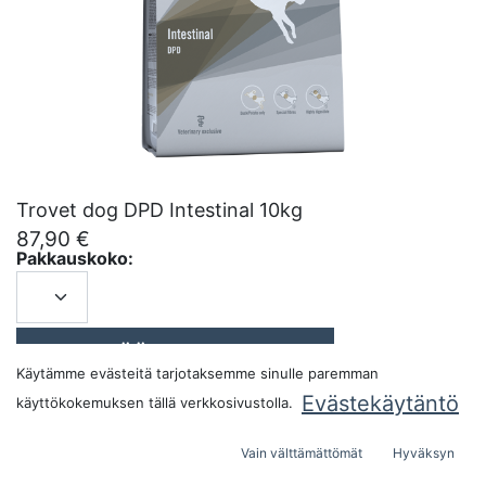
Trovet dog DPD Intestinal 10kg
87,90
€
Pakkauskoko:
LISÄÄ OSTOSKORIIN
Käytämme evästeitä tarjotaksemme sinulle paremman
Evästekäytäntö
käyttökokemuksen tällä verkkosivustolla.
Vain välttämättömät
Hyväksyn
Alkuperämaa:
Espanja