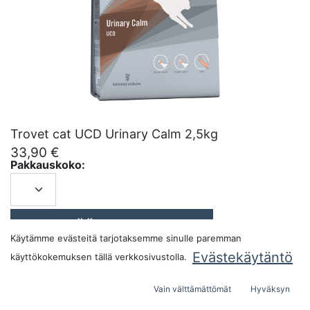
Trovet cat UCD Urinary Calm 2,5kg
33,90
€
Pakkauskoko:
LISÄÄ OSTOSKORIIN
Käytämme evästeitä tarjotaksemme sinulle paremman
Evästekäytäntö
käyttökokemuksen tällä verkkosivustolla.
Vain välttämättömät
Hyväksyn
Alkuperämaa:
Espanja