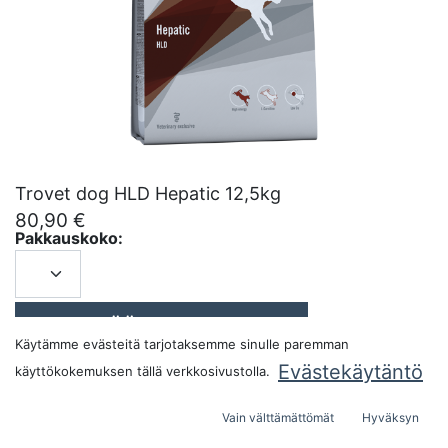
Trovet dog HLD Hepatic 12,5kg
80,90
€
Pakkauskoko:
LISÄÄ OSTOSKORIIN
Käytämme evästeitä tarjotaksemme sinulle paremman
Evästekäytäntö
käyttökokemuksen tällä verkkosivustolla.
Vain välttämättömät
Hyväksyn
Alkuperämaa:
Espanja