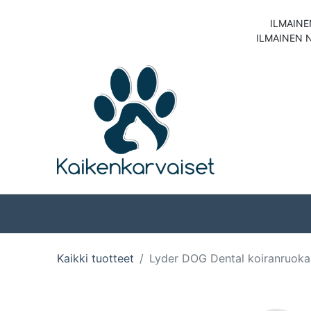
ILMAINE
ILMAINEN 
Koirat
Kissat
Kaikki tuotteet
Lyder DOG Dental koiranruok