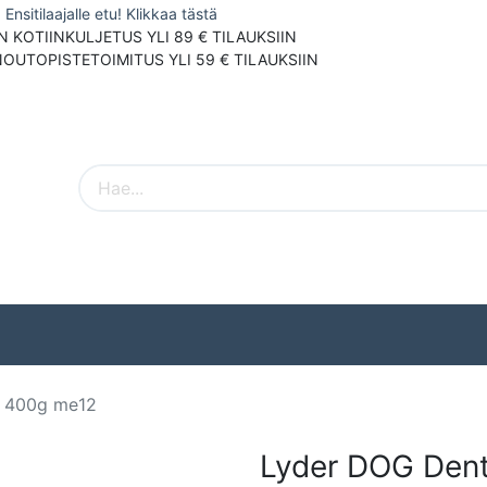
Ensitilaajalle etu! Klikkaa tästä
N KOTIINKULJETUS YLI 89 € TILAUKSIIN
NOUTOPISTETOIMITUS YLI 59 € TILAUKSIIN
Pieneläimet
Ulkolinnut
Tuotemerki
a 400g me12
Lyder DOG Dent