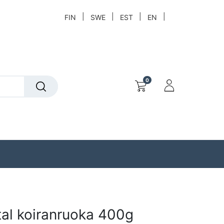
|
|
|
|
FIN
SWE
EST
EN
0
t
Löytökori
al koiranruoka 400g