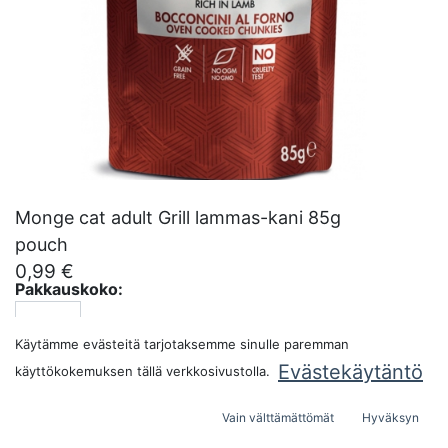
Monge cat adult Grill lammas-kani 85g
pouch
0,99
€
Pakkauskoko:
Käytämme evästeitä tarjotaksemme sinulle paremman
Evästekäytäntö
käyttökokemuksen tällä verkkosivustolla.
LISÄÄ OSTOSKORIIN
Vain välttämättömät
Hyväksyn
Tuotekoodi:
282528