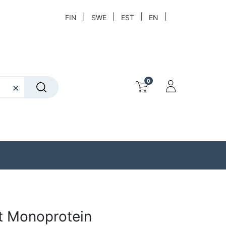
|
|
|
|
FIN
SWE
EST
EN
0
t
Löytökori
t Monoprotein