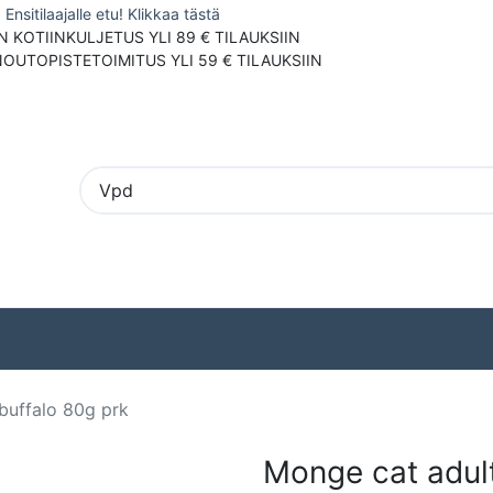
Ensitilaajalle etu! Klikkaa tästä
N KOTIINKULJETUS YLI 89 € TILAUKSIIN
NOUTOPISTETOIMITUS YLI 59 € TILAUKSIIN
Pieneläimet
Ulkolinnut
Tuotemerki
buffalo 80g prk
Monge cat adul