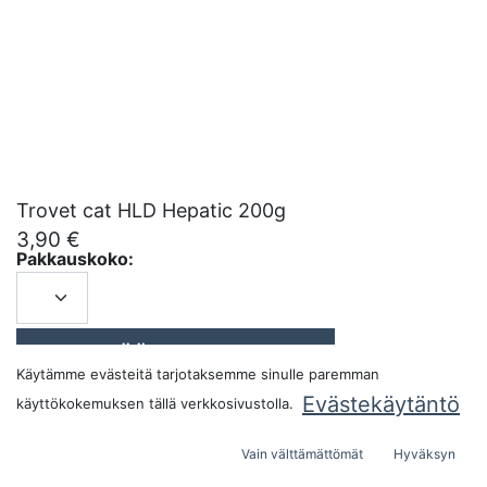
Trovet cat HLD Hepatic 200g
3,90
€
Pakkauskoko:
LISÄÄ OSTOSKORIIN
Käytämme evästeitä tarjotaksemme sinulle paremman
Evästekäytäntö
käyttökokemuksen tällä verkkosivustolla.
Vain välttämättömät
Hyväksyn
Alkuperämaa:
Itävalta