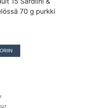
lt 15 Sardiini &
lössä 70 g purkki
ORIIN
7
2027