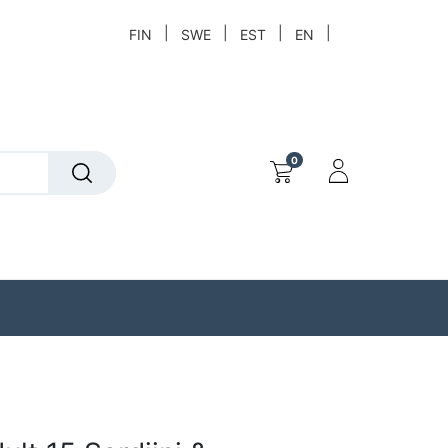
|
|
|
|
FIN
SWE
EST
EN
0
t
Löytökori