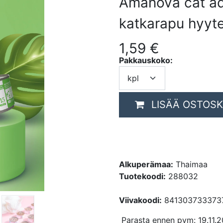
Amanova cat adu
katkarapu hyyte
1,59
€
Pakkauskoko:
LISÄÄ OSTOSK
Alkuperämaa:
Thaimaa
Tuotekoodi:
288032
Viivakoodi:
841303733373
Parasta ennen pvm: 19.11.