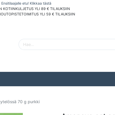
Ensitilaajalle etu! Klikkaa tästä
N KOTIINKULJETUS YLI 89 € TILAUKSIIN
NOUTOPISTETOIMITUS YLI 59 € TILAUKSIIN
Pieneläimet
Ulkolinnut
Tuotemerki
ytelössä 70 g purkki