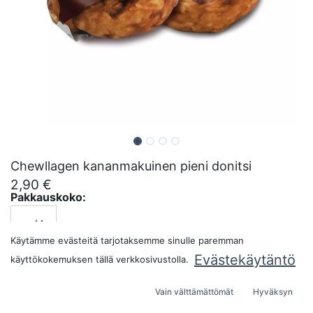
Chewllagen kananmakuinen pieni donitsi
2,90
€
Pakkauskoko:
Käytämme evästeitä tarjotaksemme sinulle paremman
LISÄÄ OSTOSKORIIN
Evästekäytäntö
käyttökokemuksen tällä verkkosivustolla.
Vain välttämättömät
Hyväksyn