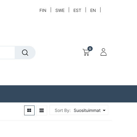
|
|
|
|
FIN
SWE
EST
EN
0
t
Löytökori
Sort By:
Suosituimmat