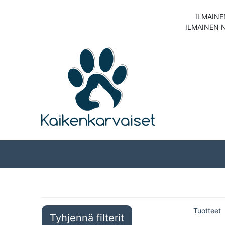
ILMAINE
ILMAINEN 
Koirat
Kissat
Tuotteet
Tyhjennä filterit