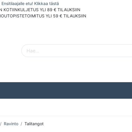
Ensitilaajalle etu! Klikkaa tästä
N KOTIINKULJETUS YLI 89 € TILAUKSIIN
NOUTOPISTETOIMITUS YLI 59 € TILAUKSIIN
Pieneläimet
Ulkolinnut
Tuotemerki
Ravinto
Talitangot