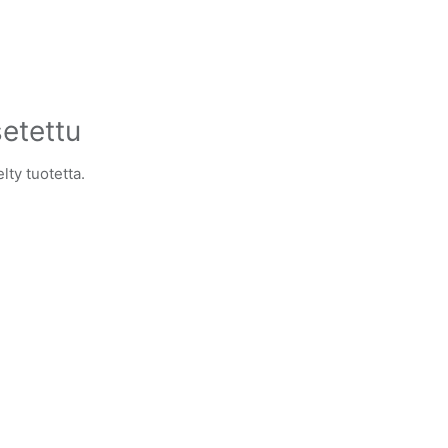
setettu
lty tuotetta.