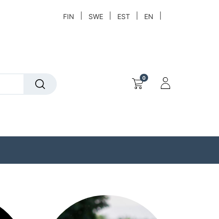
|
|
|
|
FIN
SWE
EST
EN
0
t
Löytökori