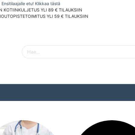
Ensitilaajalle etu! Klikkaa tästä
N KOTIINKULJETUS YLI 89 € TILAUKSIIN
NOUTOPISTETOIMITUS YLI 59 € TILAUKSIIN
Pieneläimet
Ulkolinnut
Tuotemerki