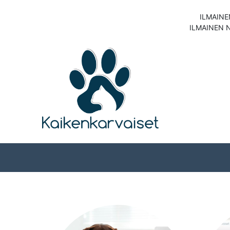
ILMAINE
ILMAINEN 
Koirat
Kissat