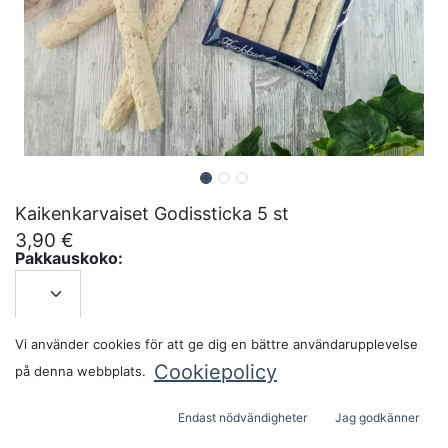
Kaikenkarvaiset Godissticka 5 st
3,90
€
Pakkauskoko:
ADD TO CART
Vi använder cookies för att ge dig en bättre användarupplevelse
Cookiepolicy
på denna webbplats.
Endast nödvändigheter
Jag godkänner